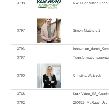
3798
NWR-Consulting-Logo-O
3797
Simon-Mattheis-1
3793
Innovation_durch_Ko
3787
Transformationsagentu
3780
Christina Waliczek
3768
Kurz-Video_SS_Gouds
3762
250625_MaRaus_Userst