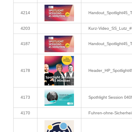
4214
Handout_Spotlight45_
4203
Kurz-Video_SS_Lutz_#
4187
Handout_Spotlight45_
4178
Header_HP_Spotlight4
4173
Spothlight Session 04
4170
Fuhren-ohne-Sicherhei