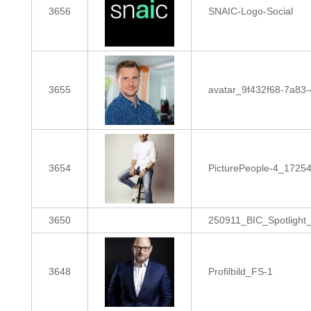
3656
SNAIC-Logo-Social
3655
avatar_9f432f68-7a83-
3654
PicturePeople-4_1725
3650
250911_BIC_Spotlight
3648
Profilbild_FS-1