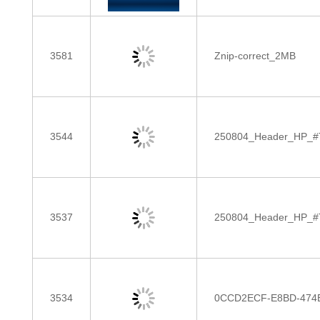
3581
Znip-correct_2MB
3544
250804_Header_HP_#TB
3537
250804_Header_HP_#TB
3534
0CCD2ECF-E8BD-474