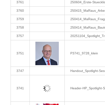
3761
250604_Erste-Stueckli
3760
250415_MaRaus_Arbeit
3759
250414_MaRaus_Frage
3758
250414_MaRaus_Baute
3757
20251104_Spotlight_
3751
P3741_9728_klein
3747
Handout_Spotlight-Se
3741
Header-HP_Spotlight-