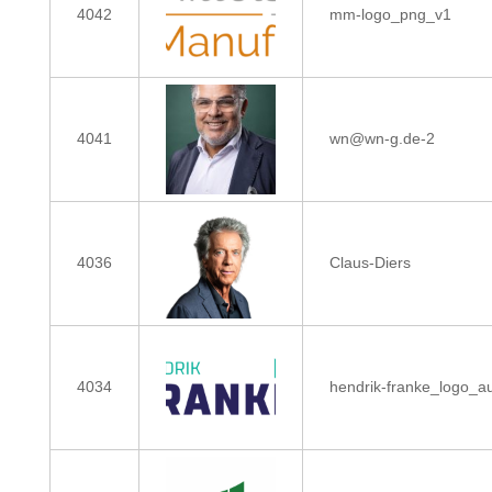
4042
mm-logo_png_v1
4041
wn@wn-g.de-2
4036
Claus-Diers
4034
hendrik-franke_logo_a