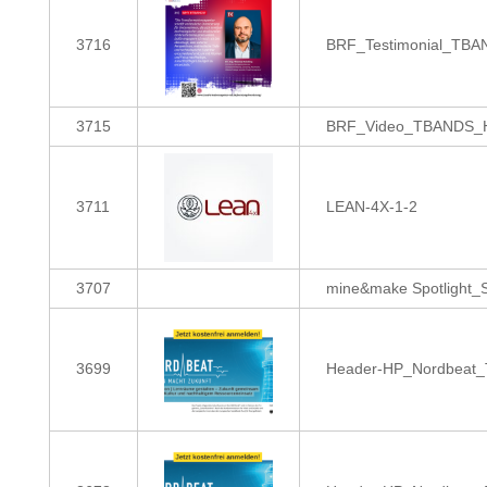
3716
BRF_Testimonial_TBAN
3715
BRF_Video_TBANDS_Ho
3711
LEAN-4X-1-2
3707
mine&make Spotlight_
3699
Header-HP_Nordbeat_