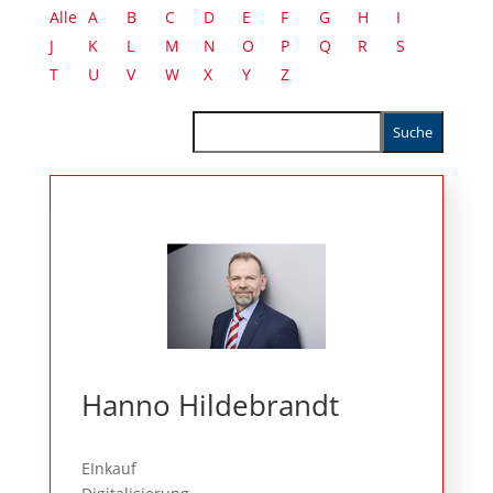
Alle
A
B
C
D
E
F
G
H
I
J
K
L
M
N
O
P
Q
R
S
T
U
V
W
X
Y
Z
Hanno Hildebrandt
EInkauf