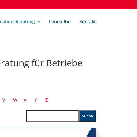
mationsberatung
Lernkultur
Kontakt
ratung für Betriebe
V
W
X
Y
Z