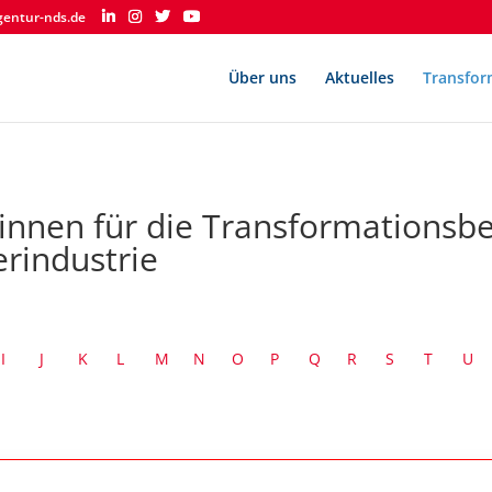
gentur-nds.de
Über uns
Aktuelles
Transfor
*innen für die Transformationsbe
erindustrie
I
J
K
L
M
N
O
P
Q
R
S
T
U