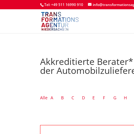
Tel: +49 511 16990 910
info@transformationsa
Akkreditierte Berater
der Automobilzuliefer
Alle
A
B
C
D
E
F
G
H