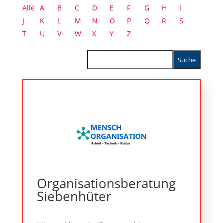
Alle
A
B
C
D
E
F
G
H
I
J
K
L
M
N
O
P
Q
R
S
T
U
V
W
X
Y
Z
Organisationsberatung
Siebenhüter