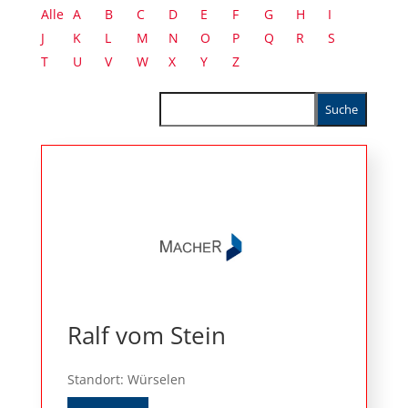
Alle
A
B
C
D
E
F
G
H
I
J
K
L
M
N
O
P
Q
R
S
T
U
V
W
X
Y
Z
Ralf vom Stein
Standort: Würselen