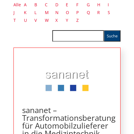
Alle
A
B
C
D
E
F
G
H
I
J
K
L
M
N
O
P
Q
R
S
T
U
V
W
X
Y
Z
sananet –
Transformationsberatung
für Automobilzulieferer
in die Medizintechnik