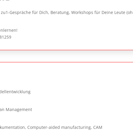
1zu1-Gespräche für Dich, Beratung, Workshops für Deine Leute (ohne
enlernen!
31781259
ellentwicklung
Lean Management
Dokumentation, Computer-aided manufacturing, CAM