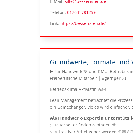
E-Mail:
sille@besseristen.de
Telefon:
017631781259
Link:
https://besseristen.de/
Grundwerte, Formate und 
▶️ Für Handwerk 💚 und KMU: Betriebsklima =🗝️, mit g
Freiberufliche Mitarbeit ׀ #gernperDu
Betriebsklima-Aktivistin 💪🏻
Lean Management betrachtet die Prozess
ein Gamechanger, vieles wird einfacher, 
𝗔𝗹𝘀 𝗛𝗮𝗻𝗱𝘄𝗲𝗿𝗸-𝗘𝘅𝗽𝗲𝗿𝘁𝗶𝗻 𝘂𝗻𝘁𝗲𝗿𝘀𝘁ü𝘁𝘇 𝗶
✅ Mitarbeiter finden & binden 💚
✅ Attraktiver Arbeitgeber werden 💪🏻👍