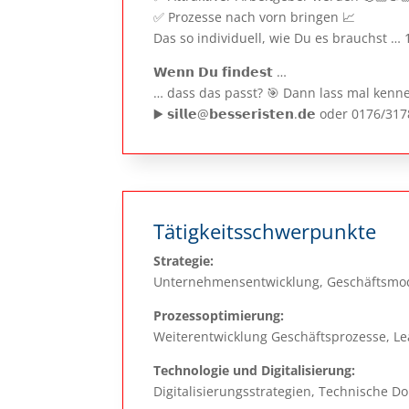
✅ Prozesse nach vorn bringen 📈
Das so individuell, wie Du es brauchst … 
𝗪𝗲𝗻𝗻 𝗗𝘂 𝗳𝗶𝗻𝗱𝗲𝘀𝘁 …
… dass das passt? 🎯 Dann lass mal kenn
▶️ 𝘀𝗶𝗹𝗹𝗲@𝗯𝗲𝘀𝘀𝗲𝗿𝗶𝘀𝘁𝗲𝗻.𝗱𝗲 oder 0176/
Tätigkeitsschwerpunkte
Strategie:
Unternehmensentwicklung, Geschäftsmod
Prozessoptimierung:
Weiterentwicklung Geschäftsprozesse, 
Technologie und Digitalisierung:
Digitalisierungsstrategien, Technische 