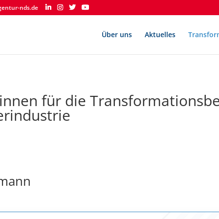
gentur-nds.de
Über uns
Aktuelles
Transfor
*innen für die Transformationsbe
erindustrie
rmann