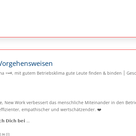
Vorgehensweisen
utem Betriebsklima gute Leute finden & binden ׀ Geschmeidige Betriebsabläufe ׀
e, New Work verbessert das menschliche Miteinander in den Betr
effizienter, empathischer und wertschätzender. ❤️
𝗰𝗵 𝗗𝗶𝗰𝗵 𝗯𝗲𝗶 …
🤘🏻