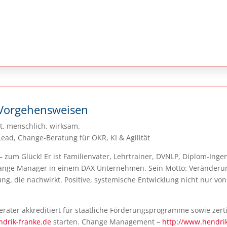
Vorgehensweisen
rt. menschlich. wirksam.
ad, Change-Beratung für OKR, KI & Agilität
 – zum Glück! Er ist Familienvater, Lehrtrainer, DVNLP, Diplom-Ing
hange Manager in einem DAX Unternehmen. Sein Motto: Veränderung 
klung, die nachwirkt. Positive, systemische Entwicklung nicht nur v
erater akkreditiert für staatliche Förderungsprogramme sowie zertif
drik-franke.de
starten. Change Management –
http://www.hendri