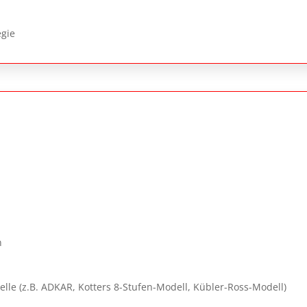
egie
n
e (z.B. ADKAR, Kotters 8-Stufen-Modell, Kübler-Ross-Modell)