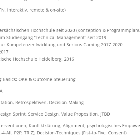
, interaktiv, remote & on‑site)
edersächsischen Hochschule seit 2020 (Konzeption & Programmplan
 im Studiengang “Technical Management” seit 2019
n zur Kompetenzentwicklung und Serious Gaming 2017-2020
2017
ische Hochschule Heidelberg, 2016
ng Basics; OKR & Outcome‑Steuerung
LA
litation, Retrospektiven, Decision‑Making
sign Sprint, Service Design, Value Proposition, JTBD
erventionen, Konfliktklärung, Alignment; psychologisches Empowe
‑2‑4‑All, P2P, TRIZ), Decision‑Techniques (Fist‑to‑Five, Consent)