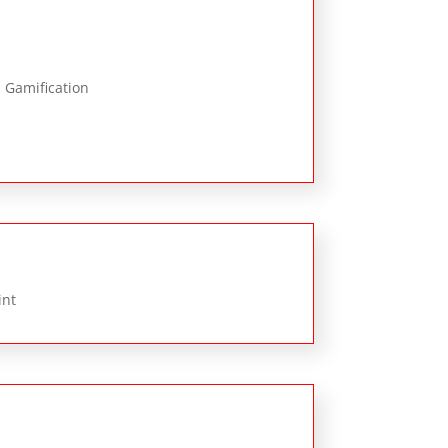
, Gamification
int