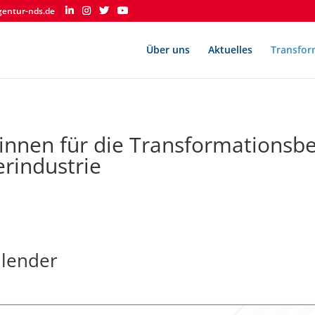
gentur-nds.de
Über uns
Aktuelles
Transfor
*innen für die Transformationsbe
erindustrie
llender