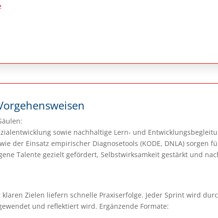
e
Vorgehensweisen
Säulen:
zialentwicklung sowie nachhaltige Lern- und Entwicklungsbegleit
owie der Einsatz empirischer Diagnose­tools (KODE, DNLA) sorgen 
ne Talente gezielt gefördert, Selbstwirksamkeit gestärkt und nac
klaren Zielen liefern schnelle Praxiserfolge. Jeder Sprint wird dur
ngewendet und reflektiert wird. Ergänzende Formate: