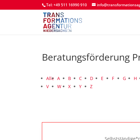
Tel: +49 511 16990 910
info@transformationsa
Beratungsförderung P
Alle
A
B
C
D
E
F
G
H
V
W
X
Y
Z
Selbstständige*r