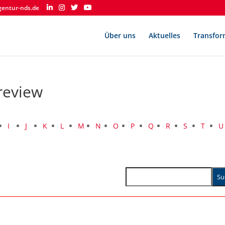
gentur-nds.de
Über uns
Aktuelles
Transfor
review
I
J
K
L
M
N
O
P
Q
R
S
T
U