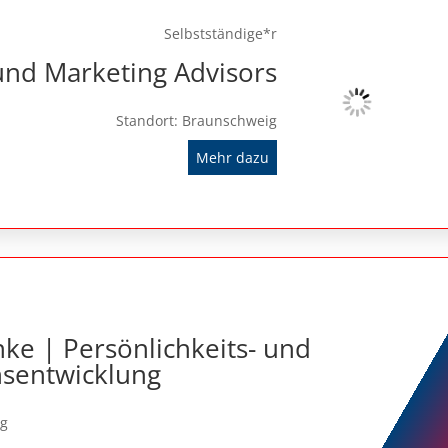
Selbstständige*r
d Marketing Advisors
Standort: Braunschweig
Mehr dazu
ke | Persönlichkeits- und
nsentwicklung
ig