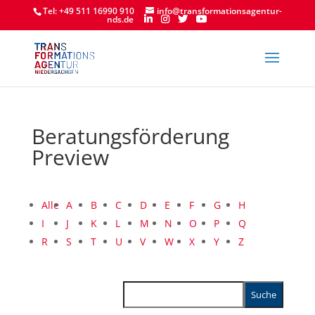
Tel: +49 511 16990 910
info@transformationsagentur-
nds.de
Beratungsförderung
Preview
Alle
A
B
C
D
E
F
G
H
I
J
K
L
M
N
O
P
Q
R
S
T
U
V
W
X
Y
Z