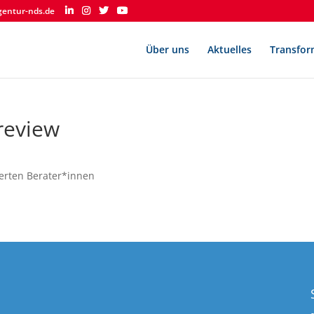
gentur-nds.de
Über uns
Aktuelles
Transfor
review
tierten Berater*innen