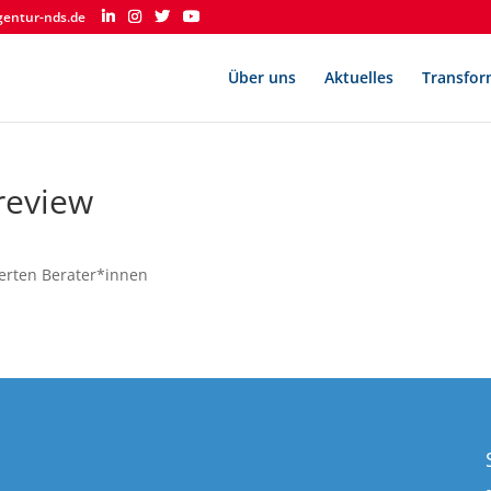
gentur-nds.de
Über uns
Aktuelles
Transfor
review
tierten Berater*innen