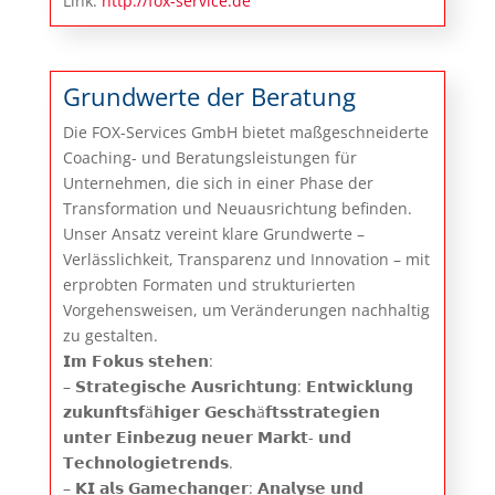
Link:
http://fox-service.de
Grundwerte der Beratung
Die FOX-Services GmbH bietet maßgeschneiderte
Coaching- und Beratungsleistungen für
Unternehmen, die sich in einer Phase der
Transformation und Neuausrichtung befinden.
Unser Ansatz vereint klare Grundwerte –
Verlässlichkeit, Transparenz und Innovation – mit
erprobten Formaten und strukturierten
Vorgehensweisen, um Veränderungen nachhaltig
zu gestalten.
𝗜𝗺 𝗙𝗼𝗸𝘂𝘀 𝘀𝘁𝗲𝗵𝗲𝗻:
– 𝗦𝘁𝗿𝗮𝘁𝗲𝗴𝗶𝘀𝗰𝗵𝗲 𝗔𝘂𝘀𝗿𝗶𝗰𝗵𝘁𝘂𝗻𝗴: 𝗘𝗻𝘁𝘄𝗶𝗰𝗸𝗹𝘂𝗻𝗴
𝘇𝘂𝗸𝘂𝗻𝗳𝘁𝘀𝗳ä𝗵𝗶𝗴𝗲𝗿 𝗚𝗲𝘀𝗰𝗵ä𝗳𝘁𝘀𝘀𝘁𝗿𝗮𝘁𝗲𝗴𝗶𝗲𝗻
𝘂𝗻𝘁𝗲𝗿 𝗘𝗶𝗻𝗯𝗲𝘇𝘂𝗴 𝗻𝗲𝘂𝗲𝗿 𝗠𝗮𝗿𝗸𝘁- 𝘂𝗻𝗱
𝗧𝗲𝗰𝗵𝗻𝗼𝗹𝗼𝗴𝗶𝗲𝘁𝗿𝗲𝗻𝗱𝘀.
– 𝗞𝗜 𝗮𝗹𝘀 𝗚𝗮𝗺𝗲𝗰𝗵𝗮𝗻𝗴𝗲𝗿: 𝗔𝗻𝗮𝗹𝘆𝘀𝗲 𝘂𝗻𝗱