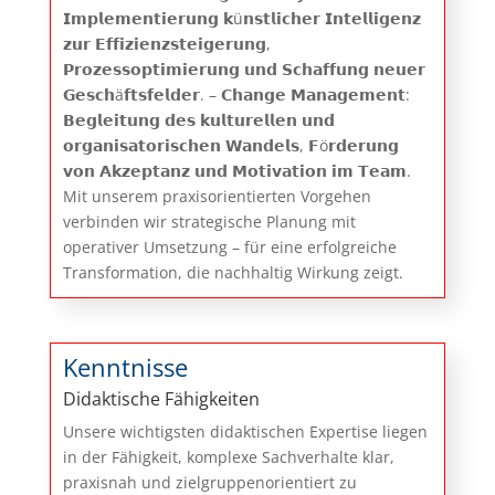
𝗜𝗺𝗽𝗹𝗲𝗺𝗲𝗻𝘁𝗶𝗲𝗿𝘂𝗻𝗴 𝗸ü𝗻𝘀𝘁𝗹𝗶𝗰𝗵𝗲𝗿 𝗜𝗻𝘁𝗲𝗹𝗹𝗶𝗴𝗲𝗻𝘇
𝘇𝘂𝗿 𝗘𝗳𝗳𝗶𝘇𝗶𝗲𝗻𝘇𝘀𝘁𝗲𝗶𝗴𝗲𝗿𝘂𝗻𝗴,
𝗣𝗿𝗼𝘇𝗲𝘀𝘀𝗼𝗽𝘁𝗶𝗺𝗶𝗲𝗿𝘂𝗻𝗴 𝘂𝗻𝗱 𝗦𝗰𝗵𝗮𝗳𝗳𝘂𝗻𝗴 𝗻𝗲𝘂𝗲𝗿
𝗚𝗲𝘀𝗰𝗵ä𝗳𝘁𝘀𝗳𝗲𝗹𝗱𝗲𝗿. – 𝗖𝗵𝗮𝗻𝗴𝗲 𝗠𝗮𝗻𝗮𝗴𝗲𝗺𝗲𝗻𝘁:
𝗕𝗲𝗴𝗹𝗲𝗶𝘁𝘂𝗻𝗴 𝗱𝗲𝘀 𝗸𝘂𝗹𝘁𝘂𝗿𝗲𝗹𝗹𝗲𝗻 𝘂𝗻𝗱
𝗼𝗿𝗴𝗮𝗻𝗶𝘀𝗮𝘁𝗼𝗿𝗶𝘀𝗰𝗵𝗲𝗻 𝗪𝗮𝗻𝗱𝗲𝗹𝘀, 𝗙ö𝗿𝗱𝗲𝗿𝘂𝗻𝗴
𝘃𝗼𝗻 𝗔𝗸𝘇𝗲𝗽𝘁𝗮𝗻𝘇 𝘂𝗻𝗱 𝗠𝗼𝘁𝗶𝘃𝗮𝘁𝗶𝗼𝗻 𝗶𝗺 𝗧𝗲𝗮𝗺.
Mit unserem praxisorientierten Vorgehen
verbinden wir strategische Planung mit
operativer Umsetzung – für eine erfolgreiche
Transformation, die nachhaltig Wirkung zeigt.
Kenntnisse
Didaktische Fähigkeiten
Unsere wichtigsten didaktischen Expertise liegen
in der Fähigkeit, komplexe Sachverhalte klar,
praxisnah und zielgruppenorientiert zu