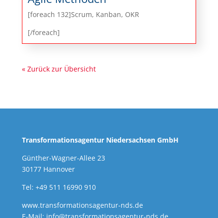
[foreach 132]Scrum, Kanban, OKR
[/foreach]
« Zurück zur Übersicht
Transformationsagentur Niedersachsen GmbH
Günther-Wagner-Allee 23
30177 Hannover
Tel: +49 511 16990 910
www.transformationsagentur-nds.de
E-Mail:
info@transformationsagentur-nds.de