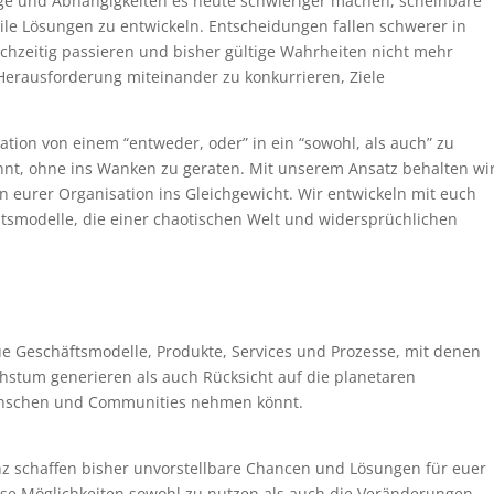
e und Abhängigkeiten es heute schwieriger machen, scheinbare
e Lösungen zu entwickeln. Entscheidungen fallen schwerer in
ichzeitig passieren und bisher gültige Wahrheiten nicht mehr
Herausforderung miteinander zu konkurrieren, Ziele
tion von einem “entweder, oder” in ein “sowohl, als auch” zu
nnt, ohne ins Wanken zu geraten. Mit unserem Ansatz behalten wi
n eurer Organisation ins Gleichgewicht. Wir entwickeln mit euch
smodelle, die einer chaotischen Welt und widersprüchlichen
e Geschäftsmodelle, Produkte, Services und Prozesse, mit denen
chstum generieren als auch Rücksicht auf die planetaren
enschen und Communities nehmen könnt.
enz schaffen bisher unvorstellbare Chancen und Lösungen für euer
ese Möglichkeiten sowohl zu nutzen als auch die Veränderungen