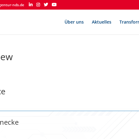
gentur-nds.de
Über uns
Aktuelles
Transfor
iew
ce
inecke