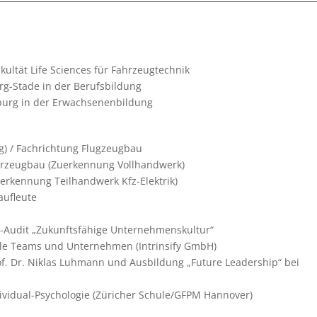
ultät Life Sciences für Fahrzeugtechnik
g-Stade in der Berufsbildung
burg in der Erwachsenenbildung
g) / Fachrichtung Flugzeugbau
hrzeugbau (Zuerkennung Vollhandwerk)
erkennung Teilhandwerk Kfz-Elektrik)
aufleute
QA-Audit „Zukunftsfähige Unternehmenskultur“
agile Teams und Unternehmen (Intrinsify GmbH)
of. Dr. Niklas Luhmann und Ausbildung „Future Leadership“ bei
ividual-Psychologie (Züricher Schule/GFPM Hannover)