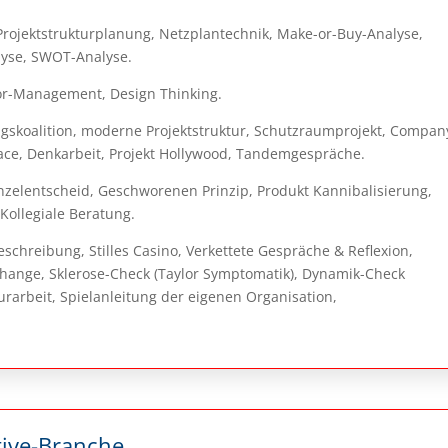
ojektstrukturplanung, Netzplantechnik, Make-or-Buy-Analyse,
lyse, SWOT-Analyse.
or-Management, Design Thinking.
gskoalition, moderne Projektstruktur, Schutzraumprojekt, Compan
ace, Denkarbeit, Projekt Hollywood, Tandemgespräche.
nzelentscheid, Geschworenen Prinzip, Produkt Kannibalisierung,
Kollegiale Beratung.
schreibung, Stilles Casino, Verkettete Gespräche & Reflexion,
Change, Sklerose-Check (Taylor Symptomatik), Dynamik-Check
urarbeit, Spielanleitung der eigenen Organisation,
tive-Branche