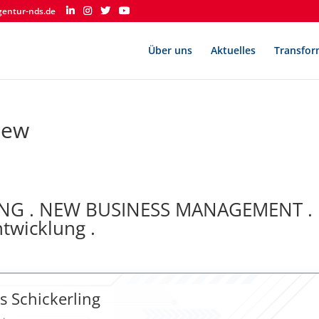
gentur-nds.de
Über uns
Aktuelles
Transfor
iew
NG . NEW BUSINESS MANAGEMENT .
twicklung .
 Schickerling