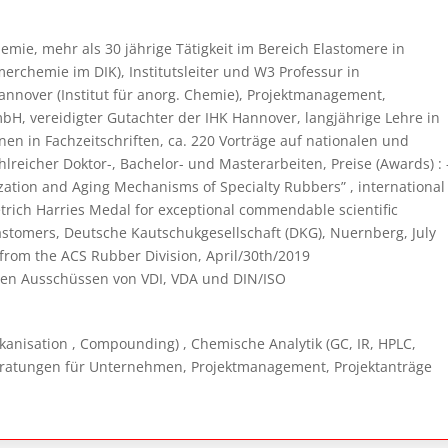
ie, mehr als 30 jährige Tätigkeit im Bereich Elastomere in
merchemie im DIK), Institutsleiter und W3 Professur in
annover (Institut für anorg. Chemie), Projektmanagement,
bH, vereidigter Gutachter der IHK Hannover, langjährige Lehre in
en in Fachzeitschriften, ca. 220 Vorträge auf nationalen und
reicher Doktor-, Bachelor- und Masterarbeiten, Preise (Awards) : ‎-
zation and Aging Mechanisms of Specialty ‎Rubbers” , international
Dietrich Harries Medal for exceptional commendable scientific
lastomers, Deutsche Kautschukgesellschaft (DKG), Nuernberg, July
d from the ACS Rubber Division, April/30th/2019‎
ichen Ausschüssen von VDI, VDA und DIN/ISO
kanisation , Compounding) , Chemische Analytik (GC, IR, HPLC,
eratungen für Unternehmen, Projektmanagement, Projektanträge