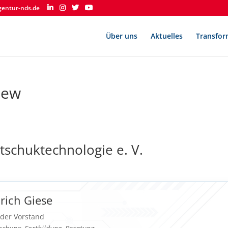
gentur-nds.de
Über uns
Aktuelles
Transfor
iew
utschuktechnologie e. V.
lrich Giese
der Vorstand