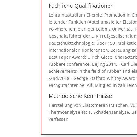
Fachliche Qualifikationen
Lehramtsstudium Chemie, Promotion in Chem
leitender Funktion (Abteilungsleiter Elasto
Polymerchemie an der Leibniz Univerität H
Geschäftsführer der DIK Prüfgesellschaft m
Kautschuktechnologie, Über 150 Publikation
internationalen Konferenzen, Bereuung zahl
Best Paper Award: Ulrich Giese: Characteri
rubbere conference, Bejing 2014‎, ‎-‎ Carl 
achievements in the ‎field of rubber and e
‎‎/2nd/2018‎, -‎George Stafford Whitby Awar
Fachgutachter bei Aif, Mitlgied in zahlre
Methodische Kenntnisse
Herstellung von Elastomeren (Mischen, Vul
Thermoanalyse etc.) , Schadensanalyse, B
verfassen