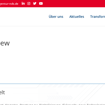
gentur-nds.de
Über uns
Aktuelles
Transfor
iew
elt