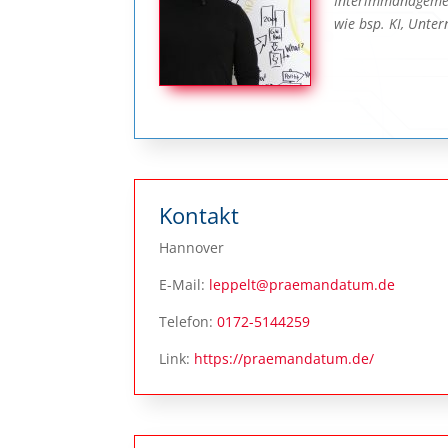
Interimmanagement
wie bsp. KI, Unte
Kontakt
Hannover
E-Mail:
leppelt@praemandatum.de
Telefon:
0172-5144259
Link:
https://praemandatum.de/