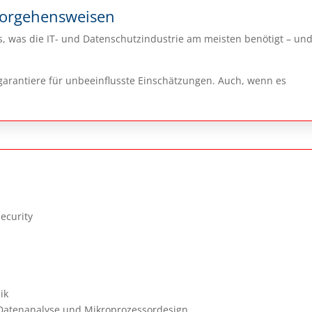
Vorgehensweisen
das, was die IT- und Datenschutzindustrie am meisten benötigt – un
d garantiere für unbeeinflusste Einschätzungen. Auch, wenn es
ecurity
ik
r Datenanalyse und Mikroprozessordesign