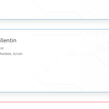
lentin
tor
, Kanban, Scrum