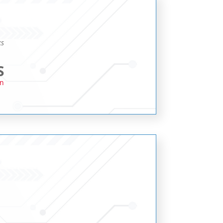
ks
S
en