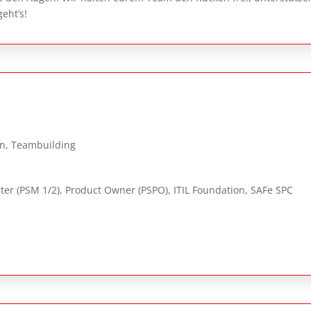
eht’s!
on, Teambuilding
er (PSM 1/2), Product Owner (PSPO), ITIL Foundation, SAFe SPC