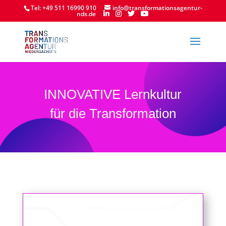
Tel: +49 511 16990 910
info@transformationsagentur-
nds.de
INNOVATIVE Lernkultur
für die Transformation