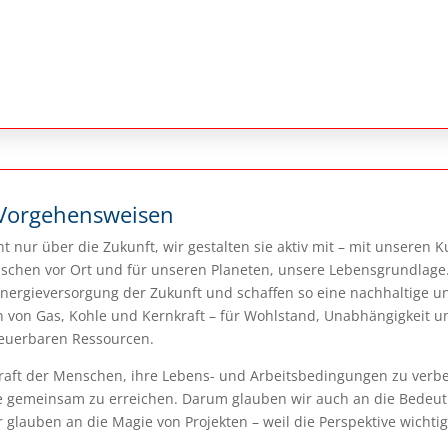
Vorgehensweisen
ht nur über die Zukunft, wir gestalten sie aktiv mit – mit unsere
chen vor Ort und für unseren Planeten, unsere Lebens­grundlage
 Energie­versorgung der Zukunft und schaffen so eine nach­haltige u
on Gas, Kohle und Kernkraft – für Wohlstand, Unab­hängigkeit und
neuerbaren Ressourcen.
raft der Menschen, ihre Lebens- und Arbeitsbedingungen zu verbe
e gemeinsam zu erreichen. Darum glauben wir auch an die Bedeut
 glauben an die Magie von Projekten – weil die Perspektive wichtig