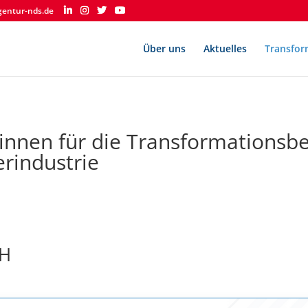
gentur-nds.de
Über uns
Aktuelles
Transfor
*innen für die Transformationsbe
erindustrie
bH