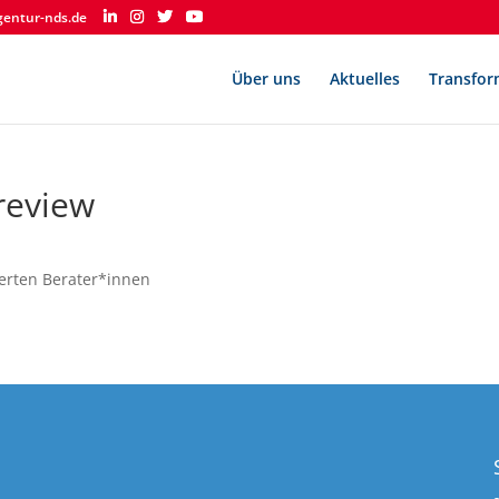
gentur-nds.de
Über uns
Aktuelles
Transfor
review
tierten Berater*innen