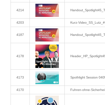
4214
Handout_Spotlight45_
4203
Kurz-Video_SS_Lutz_#
4187
Handout_Spotlight45_
4178
Header_HP_Spotlight4
4173
Spothlight Session 04
4170
Fuhren-ohne-Sicherhei