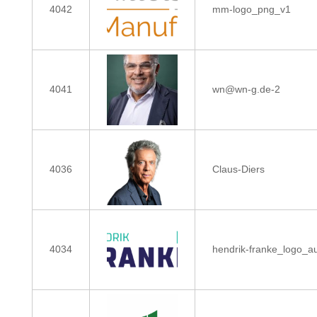
4042
mm-logo_png_v1
4041
wn@wn-g.de-2
4036
Claus-Diers
4034
hendrik-franke_logo_a