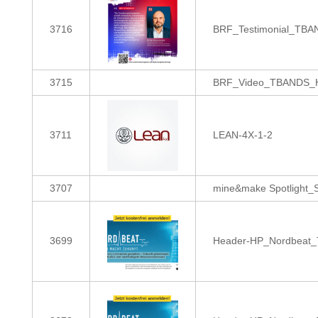
3716
BRF_Testimonial_TBAN
3715
BRF_Video_TBANDS_Ho
3711
LEAN-4X-1-2
3707
mine&make Spotlight_
3699
Header-HP_Nordbeat_