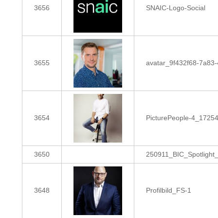
3656
SNAIC-Logo-Social
3655
avatar_9f432f68-7a83-
3654
PicturePeople-4_1725
3650
250911_BIC_Spotlight
3648
Profilbild_FS-1