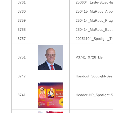
3761
250604_Erste-Stueckli
3760
250415_MaRaus_Arbeit
3759
250414_MaRaus_Frage
3758
250414_MaRaus_Baute
3757
20251104_Spotlight_
3751
P3741_9728_klein
3747
Handout_Spotlight-Se
3741
Header-HP_Spotlight-