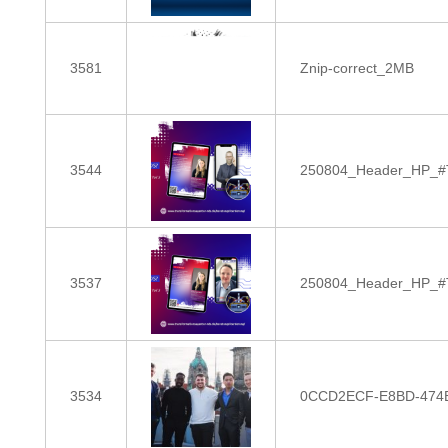
3581
Znip-correct_2MB
3544
250804_Header_HP_#TB
3537
250804_Header_HP_#TB
3534
0CCD2ECF-E8BD-474