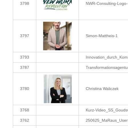
3798
NWR-Consulting-Logo-O
3797
Simon-Mattheis-1
3793
Innovation_durch_Ko
3787
Transformationsagentu
3780
Christina Waliczek
3768
Kurz-Video_SS_Gouds
3762
250625_MaRaus_Userst