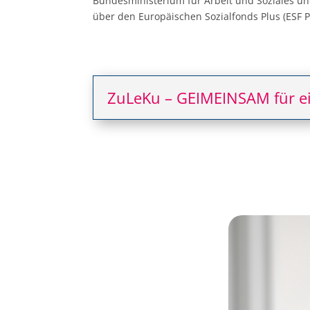
Bundesministerium für Arbeit und Soziales u
über den Europäischen Sozialfonds Plus (ESF Pl
ZuLeKu – GEIMEINSAM für ei