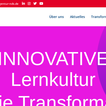
gentur-nds.de
Über uns
Aktuelles
Transfor
INNOVATIV
Lernkultur
die Transform