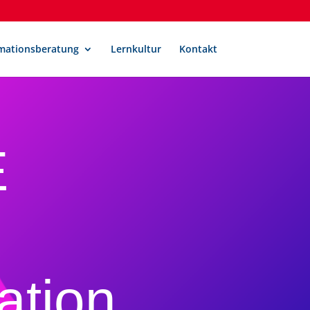
mationsberatung
Lernkultur
Kontakt
E
ation