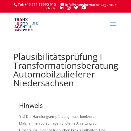
Tel: +49 511 16990 910
info@transformationsagentur-
nds.de
Plausibilitätsprüfung I
Transformationsberatung
Automobilzulieferer
Niedersachsen
Hinweis
Plausibilitätsprüfung
I
“(…) Die Handlungsempfehlung muss konkrete
Transformationsberatung
Maßnahmen vorschlagen und eine Anleitung zur
Automobilzulieferer
Umsetzung in der betrieblichen Praxis enthalten. Das