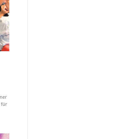
iner
 für